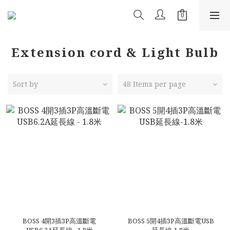
Extension cord & Light Bulb
Sort by
48 Items per page
BOSS 4開3插3P高溫斷電
BOSS 5開4插3P高溫斷電USB