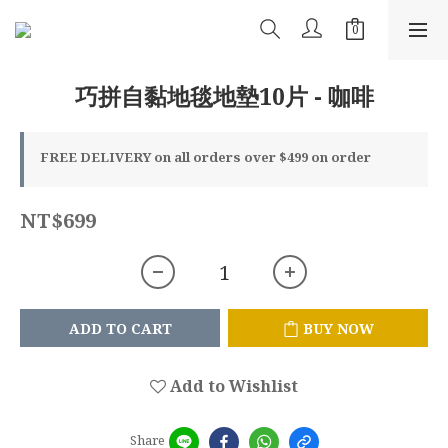
巧拼自黏地毯地墊10片 - 咖啡
FREE DELIVERY on all orders over $499 on order
NT$699
ADD TO CART
BUY NOW
Add to Wishlist
Share