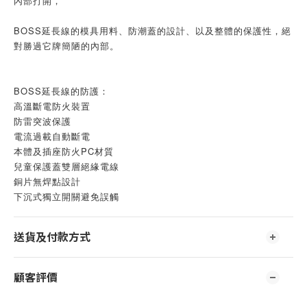
內部打開，
BOSS延長線的模具用料、防潮蓋的設計、以及整體的保護性，絕
對勝過它牌簡陋的內部。
BOSS延長線的防護：
高溫斷電防火裝置
防雷突波保護
電流過載自動斷電
本體及插座防火PC材質
兒童保護蓋雙層絕緣電線 
銅片無焊點設計
下沉式獨立開關避免誤觸
送貨及付款方式
顧客評價