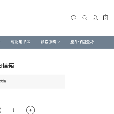
寵物用品區
顧客服務
產品保固登錄
立即購買
白信箱
9免運