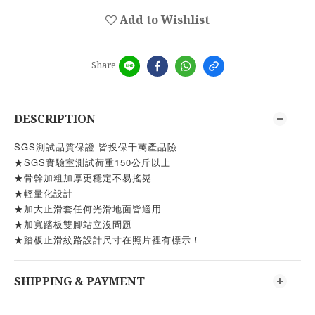
Add to Wishlist
Share
DESCRIPTION
SGS測試品質保證 皆投保千萬產品險
★SGS實驗室測試荷重150公斤以上
★骨幹加粗加厚更穩定不易搖晃
★輕量化設計
★加大止滑套任何光滑地面皆適用
★加寬踏板雙腳站立沒問題
★踏板止滑紋路設計尺寸在照片裡有標示！
SHIPPING & PAYMENT