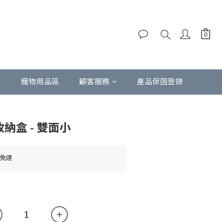
寵物用品區
顧客服務
產品保固登錄
立即購買
收納盒 - 雙面小
9免運